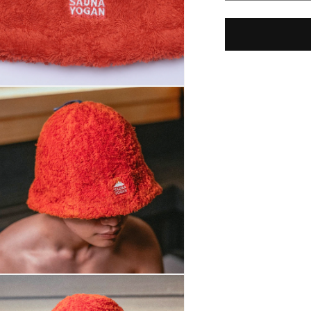
ウ
ナ
ハ
ッ
ト
モ
オ
ー
レ
ダ
ル
ン
で
ジ
メ
デ
の
ィ
数
ア
量
3)
を
を
開
減
く
ら
す
モ
ー
ダ