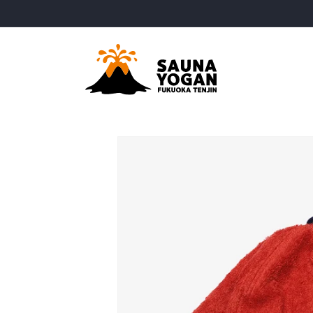
コンテ
ンツに
進む
商品情
報にス
キップ