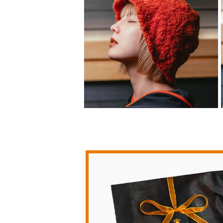
ル
で
メ
デ
ィ
ア
(4)
(
を
開
く
モ
ー
ダ
ル
で
メ
デ
ィ
ア
(6)
(
を
開