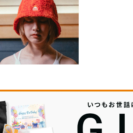
ル
で
メ
デ
ィ
ア
5)
を
開
く
モ
ー
ダ
ル
で
メ
デ
ィ
ア
7)
を
開