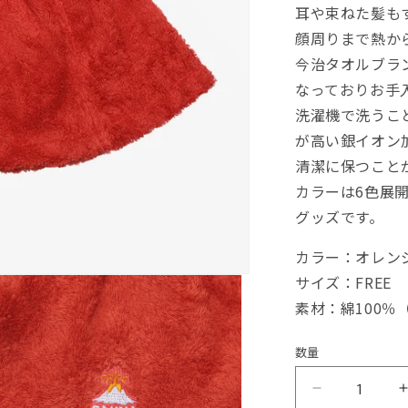
耳や束ねた髪も
顔周りまで熱か
今治タオルブラ
なっておりお手
洗濯機で洗うこ
が高い銀イオン
清潔に保つこと
カラーは6色展
グッズです。
カラー：オレン
サイズ：FREE
素材：綿100％
数量
サ