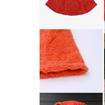
ア
(1)
を
開
く
モ
ー
ダ
ル
で
メ
デ
ィ
ア
(2)
(
を
開
く
モ
ー
ダ