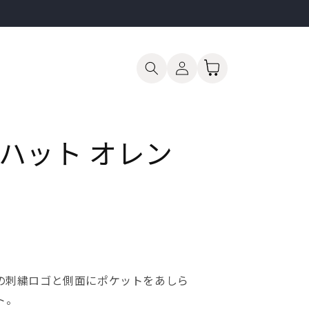
ロ
カ
グ
ー
イ
ト
ン
ハット オレン
GANの刺繍ロゴと側面にポケットをあしら
ト。