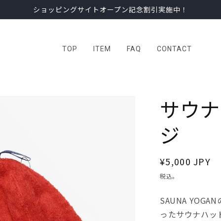
ショッピングサイトオープン記念割引実施中！
TOP
ITEM
FAQ
CONTACT
サウナ
ジ
通
¥5,000 JPY
常
税込。
価
SAUNA YO
格
ったサウナハッ