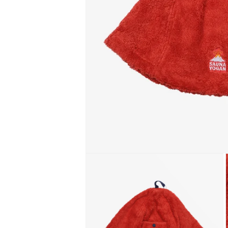
モ
ー
ダ
ル
で
メ
デ
ィ